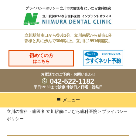
コ
プライバシーポリシー 立川市の歯医者 にいむら歯科医院
ン
テ
ン
立川駅前南口から徒歩1分、立川南駅から徒歩1分
ツ
皆様と共に歩んで30年以上。立川に1991年開院。
へ
ス
初めての方
はこちら
キ
ッ
お電話でのご予約・お問い合わせ
042-522-1182
プ
平日19:30まで診療 休診日／日曜・祝祭日
メニュー
立川の歯科・歯医者 立川駅前にいむら歯科医院
>
プライバシー
ポリシー