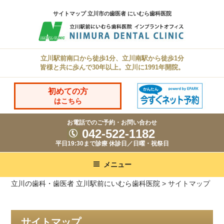
コ
サイトマップ 立川市の歯医者 にいむら歯科医院
ン
テ
ン
立川駅前南口から徒歩1分、立川南駅から徒歩1分
ツ
皆様と共に歩んで30年以上。立川に1991年開院。
へ
ス
初めての方
はこちら
キ
ッ
お電話でのご予約・お問い合わせ
042-522-1182
プ
平日19:30まで診療 休診日／日曜・祝祭日
メニュー
立川の歯科・歯医者 立川駅前にいむら歯科医院
>
サイトマップ
サイトマップ