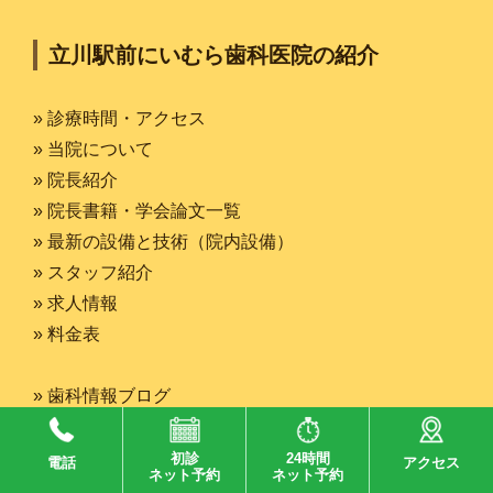
立川駅前にいむら歯科医院の紹介
» 診療時間・アクセス
» 当院について
» 院長紹介
» 院長書籍・学会論文一覧
» 最新の設備と技術（院内設備）
» スタッフ紹介
» 求人情報
» 料金表
» 歯科情報ブログ
» プライバシーポリシー
» サイトマップ
初診
24時間
電話
アクセス
ネット予約
ネット予約