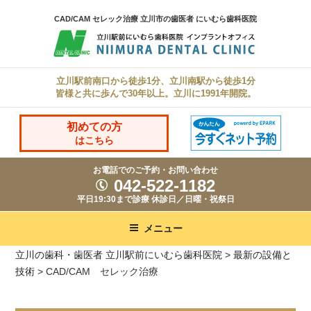
コ
CAD/CAM セレック治療 立川市の歯医者 にいむら歯科医院
ン
テ
ン
立川駅前南口から徒歩1分、立川南駅から徒歩1分
ツ
皆様と共に歩んで30年以上。立川に1991年開院。
へ
ス
初めての方
はこちら
キ
ッ
お電話でのご予約・お問い合わせ
042-522-1182
プ
平日19:30まで診療 休診日／日曜・祝祭日
メニュー
立川の歯科・歯医者 立川駅前にいむら歯科医院
>
最新の設備と
技術
>
CAD/CAM セレック治療