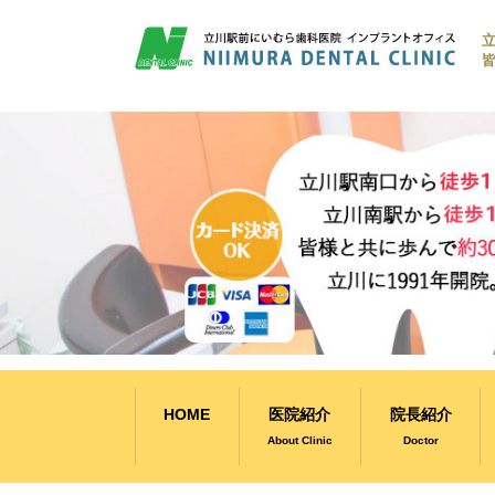
コ
ン
皆
テ
ン
ツ
へ
ス
キ
ッ
プ
HOME
医院紹介
院長紹介
About Clinic
Doctor