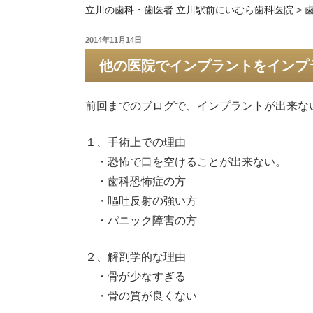
立川の歯科・歯医者 立川駅前にいむら歯科医院
>
投
2014年11月14日
稿
他の医院でインプラントをインプ
日:
前回までのブログで、インプラントが出来な
１、手術上での理由
・恐怖で口を空けることが出来ない。
・歯科恐怖症の方
・嘔吐反射の強い方
・パニック障害の方
２、解剖学的な理由
・骨が少なすぎる
・骨の質が良くない