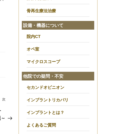
骨再生療法治療
設備・機器について
院内CT
オペ室
マイクロスコープ
他院での疑問・不安
セカンドオピニオン
次
インプラントリカバリ
次
の
人へ
インプラントとは？
投
題～
よくあるご質問
稿