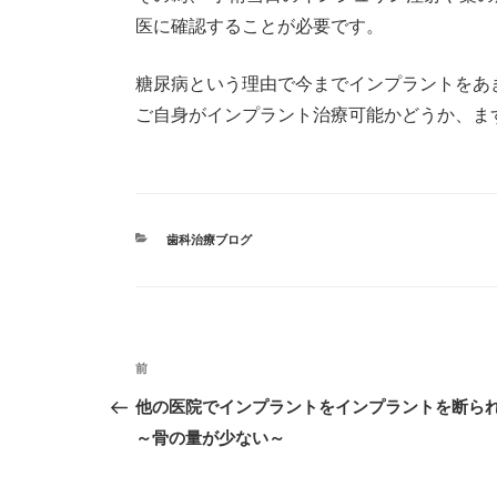
医に確認することが必要です。
糖尿病という理由で今までインプラントをあ
ご自身がインプラント治療可能かどうか、ま
カ
歯科治療ブログ
テ
ゴ
リ
ー
投
前
過
稿
去
他の医院でインプラントをインプラントを断
ナ
の
～骨の量が少ない～
投
ビ