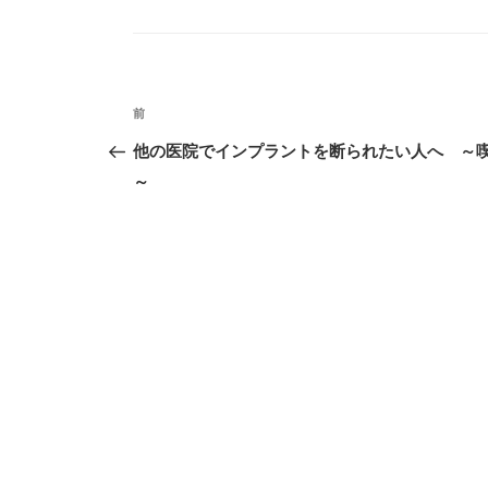
テ
ゴ
リ
ー
投
前
過
稿
去
他の医院でインプラントを断られたい人へ ～
ナ
の
～
投
ビ
稿
ゲ
ー
シ
ョ
ン