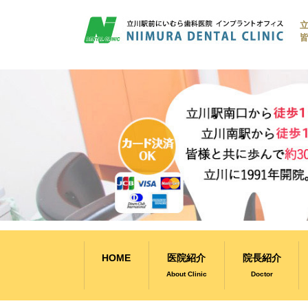
コ
ン
皆
テ
ン
ツ
へ
ス
キ
ッ
プ
HOME
医院紹介
院長紹介
About Clinic
Doctor