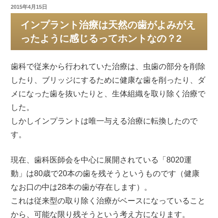
投
2015年4月15日
稿
インプラント治療は天然の歯がよみがえ
日:
ったように感じるってホントなの？2
歯科で従来から行われていた治療は、虫歯の部分を削除
したり、ブリッジにするために健康な歯を削ったり、ダ
メになった歯を抜いたりと、生体組織を取り除く治療で
した。
しかしインプラントは唯一与える治療に転換したので
す。
現在、歯科医師会を中心に展開されている「8020運
動」は80歳で20本の歯を残そうというものです（健康
なお口の中は28本の歯が存在します）。
これは従来型の取り除く治療がベースになっていること
から、可能な限り残そうという考え方になります。