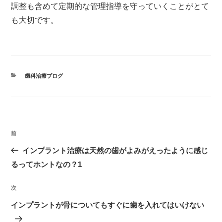
調整も含めて定期的な管理指導を守っていくことがとて
も大切です。
カ
歯科治療ブログ
テ
ゴ
リ
ー
投
前
過
稿
去
インプラント治療は天然の歯がよみがえったように感じ
ナ
の
るってホントなの？1
ビ
投
ゲ
次
次
稿
ー
の
インプラントが骨についてもすぐに歯を入れてはいけない
シ
投