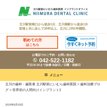
コ
ン
テ
ン
立川駅前南口から徒歩1分、立川南駅から徒歩1分
皆様と共に歩んで30年以上。立川に1991年開院。
ツ
へ
初めての方
ス
はこちら
キ
お電話でのご予約・お問い合わせ
ッ
042-522-1182
プ
平日19:30まで診療 休診日／日曜・祝祭日
メニュー
立川の歯科・歯医者 立川駅前にいむら歯科医院
>
歯科治療ブロ
グ
>
世界初の人間向けインプラント2
投
2015年8月19日