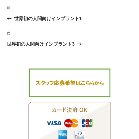
投
前
過
稿
去
世界初の人間向けインプラント1
ナ
の
ビ
次
次
投
ゲ
の
稿
世界初の人間向けインプラント3
ー
投
シ
稿
ョ
ン