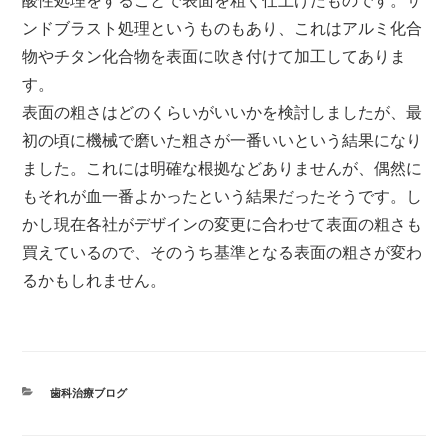
酸性処理をすることで表面を粗く仕上げたものです。サ
ンドブラスト処理というものもあり、これはアルミ化合
物やチタン化合物を表面に吹き付けて加工してありま
す。
表面の粗さはどのくらいがいいかを検討しましたが、最
初の頃に機械で磨いた粗さが一番いいという結果になり
ました。これには明確な根拠などありませんが、偶然に
もそれが血一番よかったという結果だったそうです。し
かし現在各社がデザインの変更に合わせて表面の粗さも
買えているので、そのうち基準となる表面の粗さが変わ
るかもしれません。
カ
歯科治療ブログ
テ
ゴ