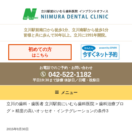
コ
ン
テ
ン
立川駅前南口から徒歩1分、立川南駅から徒歩1分
皆様と共に歩んで30年以上。立川に1991年開院。
ツ
へ
初めての方
ス
はこちら
キ
お電話でのご予約・お問い合わせ
ッ
042-522-1182
プ
平日19:30まで診療 休診日／日曜・祝祭日
メニュー
立川の歯科・歯医者 立川駅前にいむら歯科医院
>
歯科治療ブロ
グ
>
精度の高いオッセオ・インテグレーションの条件3
投
2015年9月30日