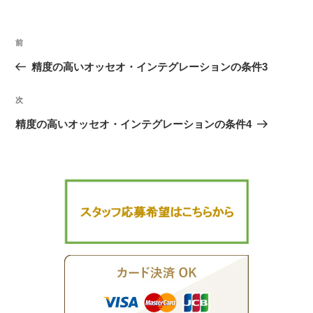
リ
ー
投
前
過
稿
去
精度の高いオッセオ・インテグレーションの条件3
ナ
の
ビ
次
次
投
ゲ
の
稿
精度の高いオッセオ・インテグレーションの条件4
ー
投
シ
稿
ョ
ン