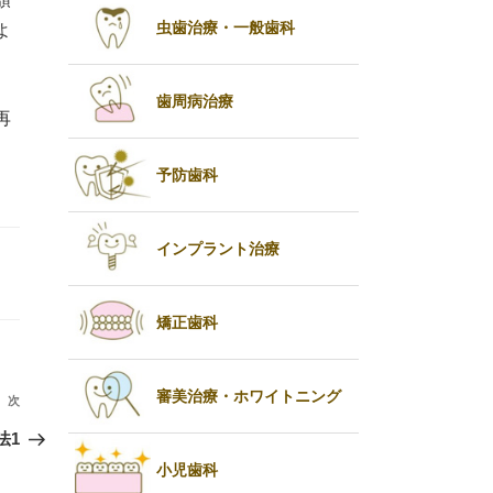
虫歯治療・一般歯科
よ
歯周病治療
再
予防歯科
インプラント治療
矯正歯科
審美治療・ホワイトニング
次
次
の
法1
投
小児歯科