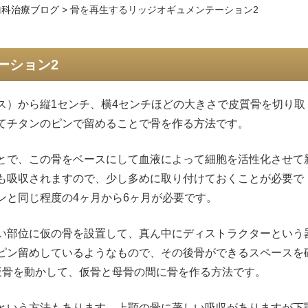
歯科治療ブログ
>
骨を再生するリッジオギュメンテーション2
ーション2
ス）から縦1センチ、横4センチほどの大きさで皮質骨を切り取
てチタンのピンで留めることで骨を作る方法です。
とで、この骨をベースにして血液によって細胞を活性化させて
も吸収されますので、少し多めに取り付けておくことが必要で
ンと同じ程度の4ヶ月から6ヶ月が必要です。
い部位に仮の骨を設置して、真ん中にディストラクターという
ピン留めしているようなもので、その後骨ができるスペースを
仮骨を動かして、仮骨と母骨の間に骨を作る方法です。
という方法もあります。上顎の骨に著しい吸収がありますが下