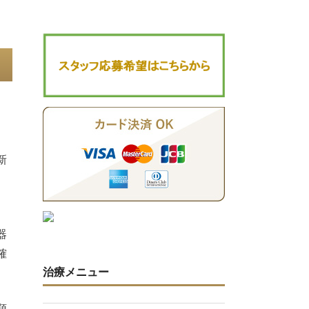
新
器
確
治療メニュー
顎