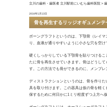
立川の歯科・歯医者 立川駅前にいむら歯科医院
>
投
2016年1月13日
稿
骨を再生するリッジオギュメンテ
日:
ボーングラフトというのは、下顎骨（レイマ
り、血液が通りやすいように小さな穴を空け
硬くしっかりしている下顎骨を貼りつけるこ
たに骨を再生させていきます。骨はどうして
す。この方法でも骨ができるのに、メンブレ
ディストラクションというのは、骨を作りた
具を取り付けます。この器具は仮の骨を軽く
保するために何日かに1ミリ程度ずつ上方へ
ボーングラフトには、ホースシューグラフト