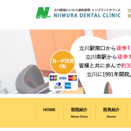
コ
ン
皆
テ
ン
ツ
へ
ス
キ
ッ
プ
HOME
医院紹介
院長紹介
About Clinic
Doctor