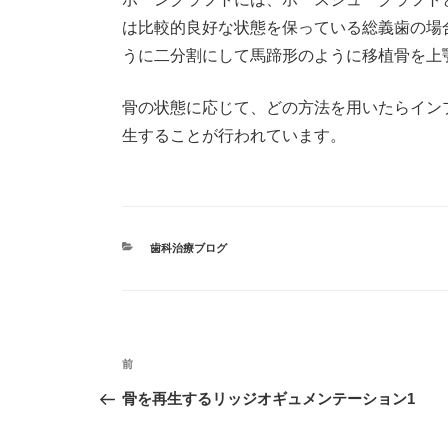
は比較的良好な状態を保っている総義歯の場
うに二分割にして馬蹄形のように移植骨を上
骨の状態に応じて、どの方法を用いたらイン
生することが行われています。
カ
歯科治療ブログ
テ
ゴ
リ
ー
投
前
過
稿
去
骨を再生するリッジオギュメンテーション1
ナ
の