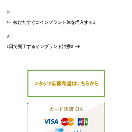
ー
投
前
過
稿
去
抜けたすぐにインプラント体を埋入する1
ナ
の
ビ
次
次
投
ゲ
の
稿
1日で完了するインプラント治療2
ー
投
シ
稿
ョ
ン