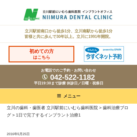
コ
ン
テ
ン
立川駅前南口から徒歩1分、立川南駅から徒歩1分
皆様と共に歩んで30年以上。立川に1991年開院。
ツ
へ
初めての方
ス
はこちら
キ
お電話でのご予約・お問い合わせ
ッ
042-522-1182
プ
平日19:30まで診療 休診日／日曜・祝祭日
メニュー
立川の歯科・歯医者 立川駅前にいむら歯科医院
>
歯科治療ブロ
グ
>
1日で完了するインプラント治療1
投
2016年5月25日