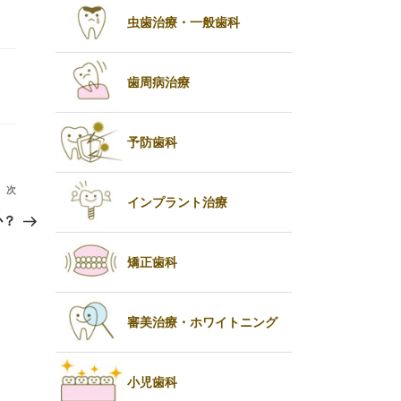
虫歯治療・一般歯科
歯周病治療
予防歯科
次
次
インプラント治療
の
か？
投
矯正歯科
稿
審美治療・ホワイトニング
小児歯科