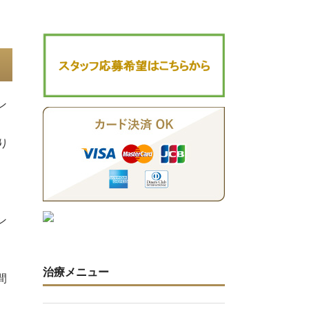
ン
り
こ
ン
さ
治療メニュー
間