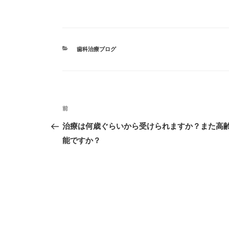
カ
歯科治療ブログ
テ
ゴ
リ
ー
投
前
過
稿
去
治療は何歳ぐらいから受けられますか？また高
ナ
の
能ですか？
投
ビ
稿
ゲ
ー
シ