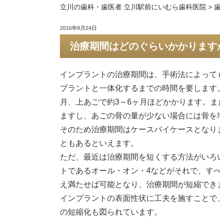
立川の歯科・歯医者 立川駅前にいむら歯科医院
>
投
2016年8月24日
稿
治療期間はどのぐらいかかります
日:
インプラントの治療期間は、手術法によって
プラントと一体化するまでの時間を要します
月、上あごで約3～6ヶ月ほどかかります。
ますし、あごの骨の量が少ない場合には骨を
そのため治療期間はケースバイケースとなり
ともあるといえます。
ただ、最近は治療期間を短くする方法がいろ
トであるオール・オン・4などがそれで、す
え満たせば可能となり、治療期間が短縮でき
インプラントの表面性状に工夫を施すことで
の短縮化も図られています。