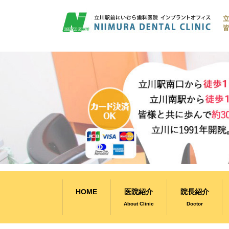
コ
ン
皆
テ
ン
ツ
へ
ス
キ
ッ
プ
HOME
医院紹介
院長紹介
About Clinic
Doctor