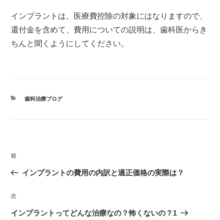
インプラントは、医療費控除の対象にはなりますので、
還付金を含めて、費用についての説明は、歯科医からき
ちんと聞くようにしてください。
カ
歯科治療ブログ
テ
ゴ
リ
ー
投
前
過
稿
去
インプラントの費用の内訳と適正価格の実際は？
ナ
の
ビ
次
次
投
ゲ
の
稿
インプラントってどんな治療なの？怖くないの？1
ー