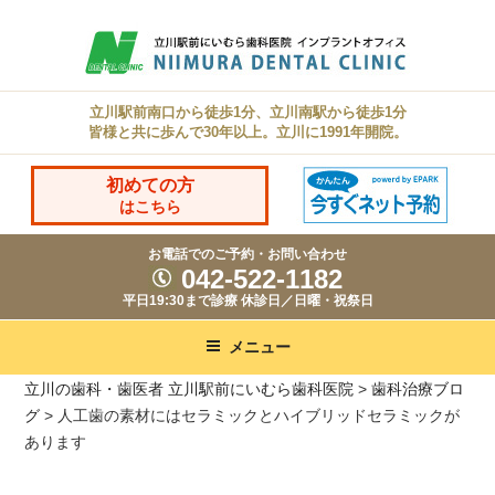
コ
ン
テ
ン
立川駅前南口から徒歩1分、立川南駅から徒歩1分
皆様と共に歩んで30年以上。立川に1991年開院。
ツ
へ
初めての方
ス
はこちら
キ
お電話でのご予約・お問い合わせ
ッ
042-522-1182
プ
平日19:30まで診療 休診日／日曜・祝祭日
メニュー
立川の歯科・歯医者 立川駅前にいむら歯科医院
>
歯科治療ブロ
グ
>
人工歯の素材にはセラミックとハイブリッドセラミックが
あります