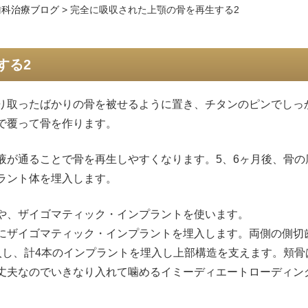
歯科治療ブログ
>
完全に吸収された上顎の骨を再生する2
する2
り取ったばかりの骨を被せるように置き、チタンのピンでしっ
で覆って骨を作ります。
液が通ることで骨を再生しやすくなります。5、6ヶ月後、骨の
ラント体を埋入します。
や、ザイゴマティック・インプラントを使います。
にザイゴマティック・インプラントを埋入します。両側の側切
入し、計4本のインプラントを埋入し上部構造を支えます。頬骨
丈夫なのでいきなり入れて噛めるイミーディエートローディン