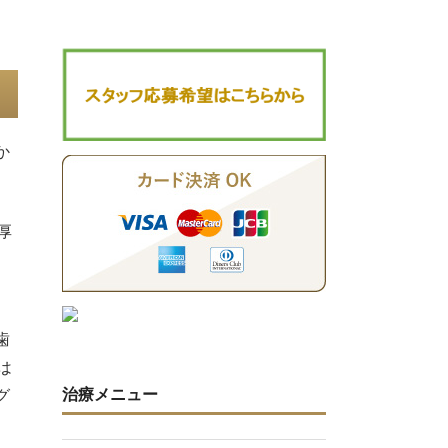
か
厚
歯
は
治療メニュー
グ