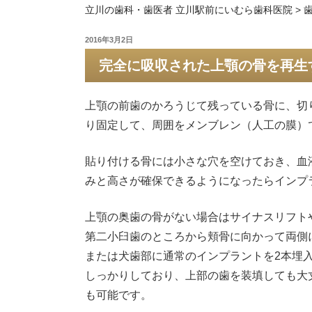
立川の歯科・歯医者 立川駅前にいむら歯科医院
>
投
2016年3月2日
稿
完全に吸収された上顎の骨を再生
日:
上顎の前歯のかろうじて残っている骨に、切
り固定して、周囲をメンブレン（人工の膜）
貼り付ける骨には小さな穴を空けておき、血
みと高さが確保できるようになったらインプ
上顎の奥歯の骨がない場合はサイナスリフト
第二小臼歯のところから頬骨に向かって両側
または犬歯部に通常のインプラントを2本埋
しっかりしており、上部の歯を装填しても大
も可能です。