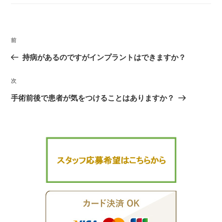
ゴ
リ
ー
投
前
過
稿
去
持病があるのですがインプラントはできますか？
ナ
の
ビ
次
次
投
ゲ
の
稿
手術前後で患者が気をつけることはありますか？
ー
投
シ
稿
ョ
ン