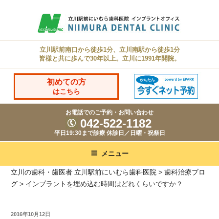
コ
ン
テ
ン
立川駅前南口から徒歩1分、立川南駅から徒歩1分
皆様と共に歩んで30年以上。立川に1991年開院。
ツ
へ
初めての方
ス
はこちら
キ
お電話でのご予約・お問い合わせ
ッ
042-522-1182
プ
平日19:30まで診療 休診日／日曜・祝祭日
メニュー
立川の歯科・歯医者 立川駅前にいむら歯科医院
>
歯科治療ブロ
グ
>
インプラントを埋め込む時間はどれくらいですか？
投
2016年10月12日