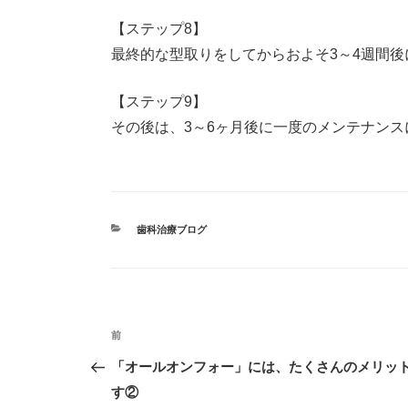
【ステップ8】
最終的な型取りをしてからおよそ3～4週間
【ステップ9】
その後は、3～6ヶ月後に一度のメンテナンス
カ
歯科治療ブログ
テ
ゴ
リ
ー
投
前
過
稿
去
「オールオンフォー」には、たくさんのメリッ
ナ
の
す②