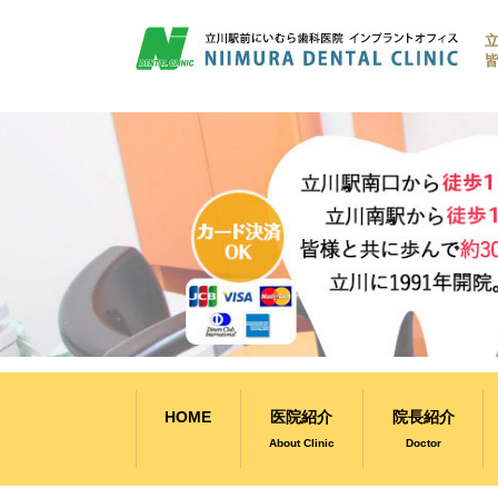
コ
ン
皆
テ
ン
ツ
へ
ス
キ
ッ
プ
HOME
医院紹介
院長紹介
About Clinic
Doctor