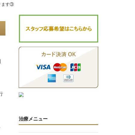
ります③
例
行
治療メニュー
も