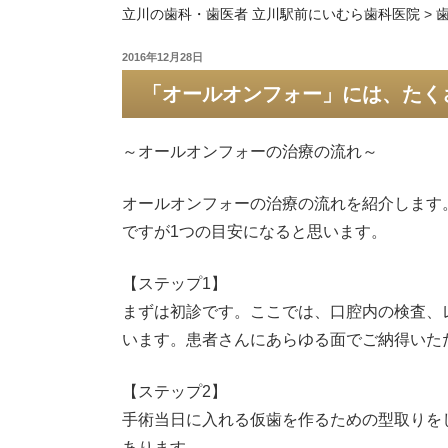
立川の歯科・歯医者 立川駅前にいむら歯科医院
>
投
2016年12月28日
稿
「オールオンフォー」には、たく
日:
～オールオンフォーの治療の流れ～
オールオンフォーの治療の流れを紹介します
ですが1つの目安になると思います。
【ステップ1】
まずは初診です。ここでは、口腔内の検査、
います。患者さんにあらゆる面でご納得いた
【ステップ2】
手術当日に入れる仮歯を作るための型取りを
あります。